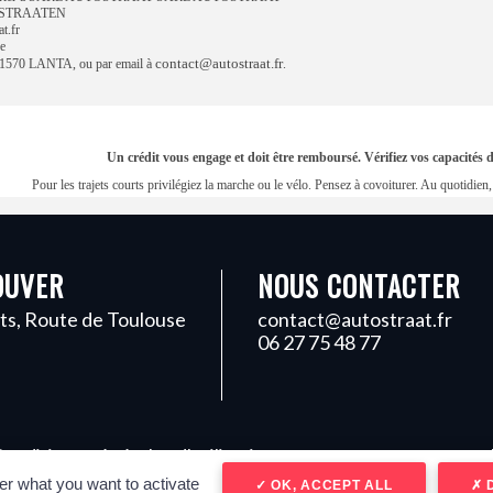
N STRAATEN
t.fr
e
contact@autostraat.fr
570 LANTA, ou par email à
.
Un crédit vous engage et doit être remboursé. Vérifiez vos capacité
Pour les trajets courts privilégiez la marche ou le vélo. Pensez à covoiturer. Au quotidi
OUVER
NOUS CONTACTER
ts, Route de Toulouse
contact@autostraat.fr
06 27 75 48 77
onditions générales d'utilisation
er what you want to activate
OK, ACCEPT ALL
D