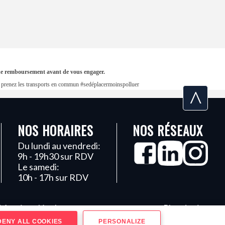
s de remboursement avant de vous engager.
en, prenez les transports en commun #sedéplacermoinspolluer
^
NOS HORAIRES
NOS RÉSEAUX
Du lundi au vendredi:
9h - 19h30 sur RDV
Le samedi:
10h - 17h sur RDV
Mentions légales
Plan du site
ENY ALL COOKIES
PERSONALIZE