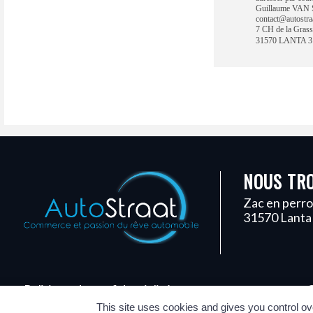
Guillaume VA
contact@autostraa
7 CH de la Grass
31570 LANTA 31
NOUS TR
Zac en perro
31570 Lanta
Politique de confidentialité
C
This site uses cookies and gives you control ov