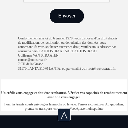
Conformément à la loi du 6 janvier 1978, vous disposez d'un droit d'accès,
de modification, de rectification ou de radiation des données vous
concernant. Si vous souhaitez exercer ce droit, veuillez nous adresser par
courrier à SARL AUTOSTRAAT SARL AUTOSTRAAT
Guillaume VAN STRAATEN
contact@autostraat.fr
7 CH de la Grasse
contact@autostraat.fr
31570 LANTA 31570 LANTA, ou par email à
.
Un crédit vous engage et doit être remboursé. Vérifiez vos capacités de remboursement
avant de vous engager.
Pour les trajets courts privilégiez la marche ou le vélo. Pensez à covoiturer. Au quotidien,
prenez les transports en commun #sedéplacermoinspolluer
^