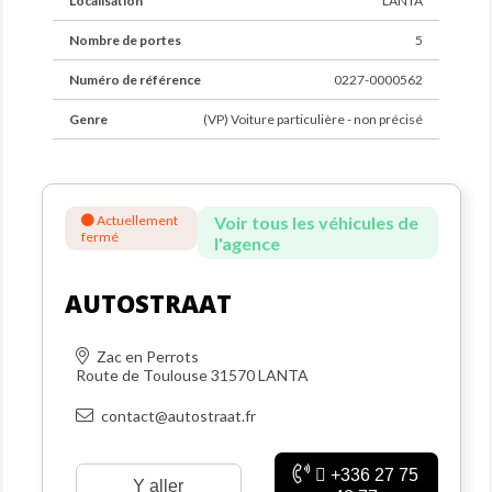
Localisation
LANTA
Guillaume Van Straaten : 06 27 75 48 77
Nombre de portes
5
Autostraat : Commerce et passion du rêve automobile et
Numéro de référence
0227-0000562
de la moto.
Route de Toulouse
Genre
(VP) Voiture particulière - non précisé
Zac en Perrots
31070, Lanta
KUGA RAV4 TUCSON ARKANA CR-V
Actuellement
Voir tous les véhicules de
fermé
l'agence
AUTOSTRAAT
Zac en Perrots
Route de Toulouse 31570 LANTA
contact@autostraat.fr
+336 27 75
Y aller